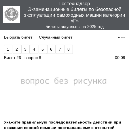
Гостехнадзор
Экзаменационные билеты по безопасной
эксплуатации самоходных машин категории
«F»
Билеты актуальны на 2025 год
Выбрать билет
Случайный билет
«F»
1
2
3
4
5
6
7
8
Билет 26 вопрос 8
00:09
Укажите правильную последовательность действий при
оказании первой помощи пострадавшему с открытой