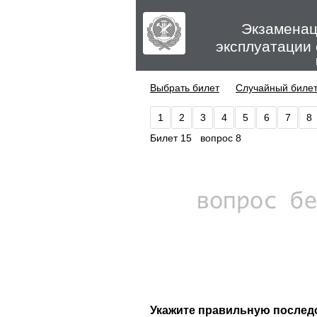
Экзаменац
эксплуатации
Выбрать билет
Случайный биле
1
2
3
4
5
6
7
8
Билет 15 вопрос 8
Укажите правильную послед