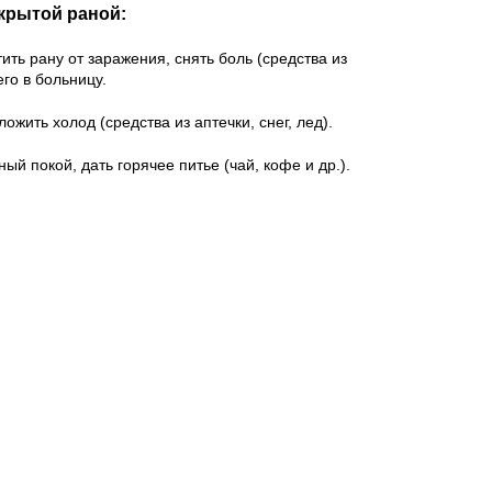
крытой раной:
ить рану от заражения, снять боль (средства из
го в больницу.
жить холод (средства из аптечки, снег, лед).
й покой, дать горячее питье (чай, кофе и др.).