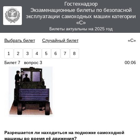
Гостехнадзор
Экзаменационные билеты по безопасной
эксплуатации самоходных машин категории
«C»
Билеты актуальны на 2025 год
Выбрать билет
Случайный билет
«C»
1
2
3
4
5
6
7
8
Билет 7 вопрос 3
00:06
Разрешается ли находиться на подножке самоходной
машины во время её движения?