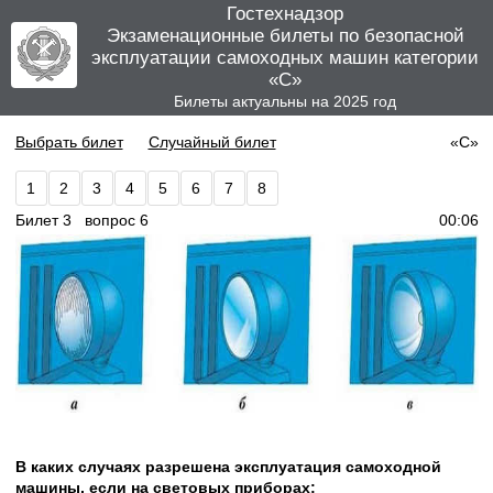
Гостехнадзор
Экзаменационные билеты по безопасной
эксплуатации самоходных машин категории
«C»
Билеты актуальны на 2025 год
Выбрать билет
Случайный билет
«C»
1
2
3
4
5
6
7
8
Билет 3 вопрос 6
00:06
В каких случаях разрешена эксплуатация самоходной
машины, если на световых приборах: