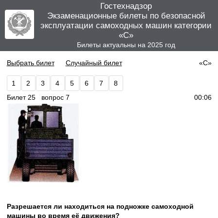
Гостехнадзор
Экзаменационные билеты по безопасной
эксплуатации самоходных машин категории
«C»
Билеты актуальны на 2025 год
Выбрать билет
Случайный билет
«C»
1
2
3
4
5
6
7
8
Билет 25 вопрос 7
00:06
Разрешается ли находиться на подножке самоходной
машины во время её движения?