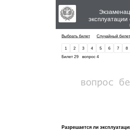
Экзаменац
эксплуатации
Выбрать билет
Случайный биле
1
2
3
4
5
6
7
8
Билет 29 вопрос 4
Разрешается ли эксплуатаци