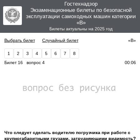
Гостехнадзор
Экзаменационные билеты по безопасной
эксплуатации самоходных машин категории
«B»
Билеты актуальны на 2025 год
Выбрать билет
Случайный билет
«B»
1
2
3
4
5
6
7
8
Билет 16 вопрос 4
00:06
Что следует сделать водителю погрузчика при работе с
крупногабаритными грузами, затрудняющими видимость?